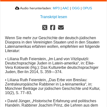
Audio herunterladen:
MP3
|
AAC
|
OGG
|
OPUS
Transkript lesen
Wenn Sie mehr zur Geschichte der deutsch-jüdischen
Diaspora in den Vereinigten Staaten und in den Staaten
Lateinamerikas erfahren wollen, empfehlen wir folgende
Literatur:
• Liliana Ruth Feierstein, „Im Land von Vitzliputzli:
Deutschsprachige Juden in Latein-amerika“, in: Elke-
Vera Kotowski (Hg.): Das Kulturerbe deutschsprachiger
Juden, Ber-lin 2014, S. 359—374.
• Liliana Ruth Feierstein, „Das Erbe von Breslau:
Zentraleuropäische Rabbiner in La-teinamerika“, in:
Münchner Beiträge zur jüdischen Geschichte und Kultur,
10(2), S. 77–83.
• David Jünger, „Historische Erfahrung und politisches
Handeln. Rabbiner Joachim Prinz, die Lehren aus dem