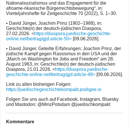
Nationalsozialismus und das Engagement für die
afroame-rikanische Bürgerrechtsbewegung“, in:
Vierteljahrshefte für Zeitgeschichte 70 (2022), S. 1–30.
• David Jünger, Joachim Prinz (1902–1988), in:
Geschichte(n) der deutsch-jüdischen Diaspora,
27.02.2026. <
https://diaspora.juedische-geschichte-
online.net/beitrag/gjd:article-50>
[09.06.2026].
• David Jünger, Geteilte Erfahrungen: Joachim Prinz, der
jüdische Kampf gegen Rassismus in den USA und der
„March on Washington for Jobs and Freedom“ am 28.
August 1963, in: Geschichte(n) der deutsch-jüdischen
Diaspora, 21.01.2026. <
https://diaspora.juedische-
geschichte-online.net/beitrag/gjd:article-48>
[09.06.2026].
Link zu allen bisherigen Folgen:
https://juedischegeschichtekompakt.podigee.io
Folgen Sie uns auch auf Facebook, Instagram, Bluesky
und Mastodon: @MmzPotsdam @juedischkompakt
Kommentare