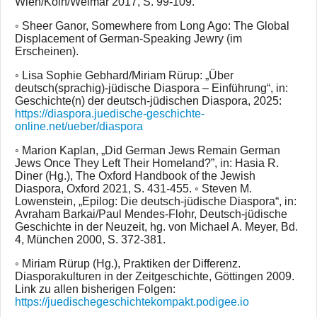
Wien/Köln/Weimar 2017, S. 99-109.
◦ Sheer Ganor, Somewhere from Long Ago: The Global
Displacement of German-Speaking Jewry (im
Erscheinen).
◦ Lisa Sophie Gebhard/Miriam Rürup: „Über
deutsch(sprachig)-jüdische Diaspora – Einführung“, in:
Geschichte(n) der deutsch-jüdischen Diaspora, 2025:
https://diaspora.juedische-geschichte-
online.net/ueber/diaspora
◦ Marion Kaplan, „Did German Jews Remain German
Jews Once They Left Their Homeland?”, in: Hasia R.
Diner (Hg.), The Oxford Handbook of the Jewish
Diaspora, Oxford 2021, S. 431-455. ◦ Steven M.
Lowenstein, „Epilog: Die deutsch-jüdische Diaspora“, in:
Avraham Barkai/Paul Mendes-Flohr, Deutsch-jüdische
Geschichte in der Neuzeit, hg. von Michael A. Meyer, Bd.
4, München 2000, S. 372-381.
◦ Miriam Rürup (Hg.), Praktiken der Differenz.
Diasporakulturen in der Zeitgeschichte, Göttingen 2009.
Link zu allen bisherigen Folgen:
https://juedischegeschichtekompakt.podigee.io