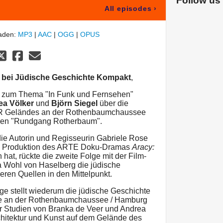
Follow us
All episodes
›
laden:
MP3
|
AAC
|
OGG
|
OPUS
n bei Jüdische Geschichte Kompakt
,
ffel zum Thema "In Funk und Fernsehen"
ea Völker
und
Björn Siegel
über die
NDR Geländes an der Rothenbaumchaussee
gen "Rundgang Rotherbaum".
ie Autorin und Regisseurin Gabriele Rose
und Produktion des ARTE Doku-Dramas
Aracy:
hat, rückte die zweite Folge mit der Film-
 Wohl von Haselberg die jüdische
ren Quellen in den Mittelpunkt.
olge stellt wiederum die jüdische Geschichte
e an der Rothenbaumchaussee / Hamburg
er Studien von Branka de Veer und Andrea
chitektur und Kunst auf dem Gelände des