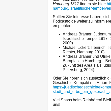
Hamburg 1817
finden sie hier:
ht
hamburg/israelitischer-tempelve
Sollten Sie Interesse haben, sic
Podcastfolge weiter zu informiere
empfohlen:
Andreas Brämer: Judentum 
Israelitische Tempel 1817–
2000).
Michael Eckert: Heinrich H
Richter, Hamburg 2010).
Andreas Brämer und Ulrike
Bornplatz in Hamburg – Be
Zukunft des Areals als jüdi
Petersberg, 2024).
Oder Sie hören sich zusätzlich d
Geschichte Kompakt mit Miriam 
https://juedischegeschichtekompa
stadt_und_erbe_ein_gesprach_z
Viel Spass beim Reinhören! Bleib
uns!