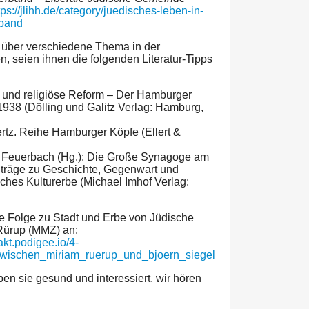
tps://jlihh.de/category/juedisches-leben-in-
rband
h über verschiedene Thema in der
n, seien ihnen die folgenden Literatur-Tipps
und religiöse Reform – Der Hamburger
1938 (Dölling und Galitz Verlag: Hamburg,
ertz. Reihe Hamburger Köpfe (Ellert &
 Feuerbach (Hg.): Die Große Synagoge am
iträge zu Geschichte, Gegenwart und
sches Kulturerbe (Michael Imhof Verlag:
ie Folge zu Stadt und Erbe von Jüdische
Rürup (MMZ) an:
kt.podigee.io/4-
wischen_miriam_ruerup_und_bjoern_siegel
en sie gesund und interessiert, wir hören