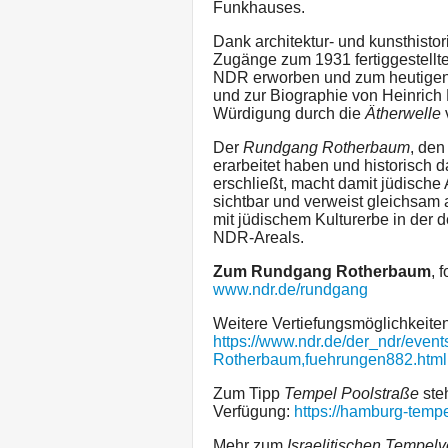
Funkhauses.
Dank architektur- und kunsthisto
Zugänge zum 1931 fertiggestellt
NDR erworben und zum heutigen
und zur Biographie von Heinrich
Würdigung durch die
Ätherwelle
Der
Rundgang Rotherbaum
, den
erarbeitet haben und historisc
erschließt, macht damit jüdisch
sichtbar und verweist gleichsa
mit jüdischem Kulturerbe in der 
NDR-Areals.
Zum Rundgang Rotherbaum
, 
www.ndr.de/rundgang
Weitere Vertiefungsmöglichkeiten
https://www.ndr.de/der_ndr/even
Rotherbaum,fuehrungen882.html
Zum Tipp
Tempel Poolstraße
ste
Verfügung:
https://hamburg-tempe
Mehr zum
Israelitischen Tempel