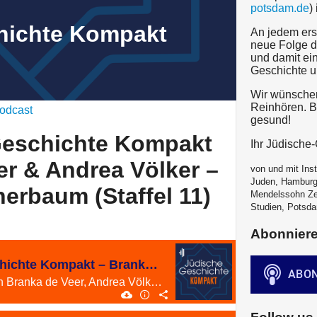
potsdam.de
)
hichte Kompakt
An jedem ers
neue Folge d
und damit ein
Geschichte u
Wir wünschen
Reinhören. Bl
odcast
gesund!
Geschichte Kompakt
Ihr Jüdisch
er & Andrea Völker –
von und mit Inst
Juden, Hamburg
rbaum (Staffel 11)
Mendelssohn Ze
Studien, Potsda
Abonnier
#56 Jüdische Geschichte Kompakt – Branka de Veer & Andrea Völker – Rundgang Rotherbaum (Staffel 11)
Ein Gespräch zwischen Branka de Veer, Andrea Völker und Björn Siegel