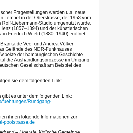
rischer Fragestellungen werden u.a. neue
en Tempel in der Oberstrasse, der 1953 vom
 Rolf-Liebermann-Studio umgenutzt wurde,
 Hertz (1857–1894) und der künstlerischen
von Friedrich Wield (1880–1940) eröffnet.
 Branka de Veer und Andrea Völker
h das Gelände des NDR-Funkhauses
e Aspekte der hamburgischen Geschichte
m auf die Aushandlungsprozesse im Umgang
deutschen Gesellschaft am Beispiel des
folgen sie dem folgenden Link:
 gibt es unter dem folgenden Link:
ts/fuehrungen/Rundgang-
hen ihnen folgende Informationen zur
l-poolstrasse.de
verband – Liberale Jüdische Gemeinde