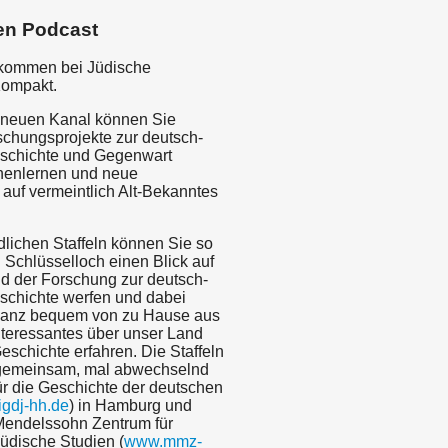
en Podcast
lkommen bei Jüdische
Kompakt.
 neuen Kanal können Sie
schungsprojekte zur deutsch-
schichte und Gegenwart
nenlernen und neue
 auf vermeintlich Alt-Bekanntes
dlichen Staffeln können Sie so
 Schlüsselloch einen Blick auf
ld der Forschung zur deutsch-
schichte werfen und dabei
 ganz bequem von zu Hause aus
teressantes über unser Land
schichte erfahren. Die Staffeln
gemeinsam, mal abwechselnd
für die Geschichte der deutschen
gdj-hh.de
) in Hamburg und
endelssohn Zentrum für
üdische Studien (
www.mmz-