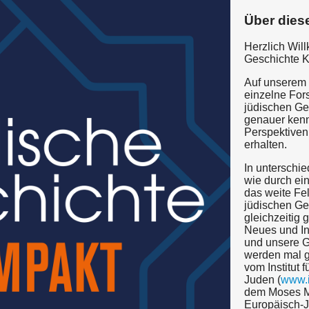
Über dies
Herzlich Wil
Geschichte 
Auf unserem
einzelne For
jüdischen Ge
genauer ken
Perspektiven
erhalten.
In unterschie
wie durch ein
das weite Fe
jüdischen Ge
gleichzeitig
Neues und In
und unsere Ge
werden mal 
vom Institut 
Juden (
www.i
dem Moses M
Europäisch-J