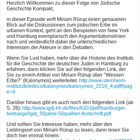
Herzlich Willkommen zu dieser Folge von Jüdische
Geschichte Kompakt,
in dieser Episode wirft Miriam Rürup einen genaueren
Blick auf die Diskussionen zum jüdischen Erbe im
urbanen Kontext, geht an den Beispielen von New York
und Hamburg exemplarisch den Argumentationslinien
nach und verdeutlicht dabei die unterschiedlichen
Interessen der Akteure in den Debatten.
Wenn Sie Lust haben, mehr über die Historie des Instituts
für die Geschichte der deutschen Juden in Hamburg zu
erfahren, dann klicken Sie auf den folgenden Link, der
Sie zu einem Artikel von Miriam Rürup über "Wessen
Erbe?" (Kalonymos) weiterleitet.
http://www.steinheim-
institut.de/edocs/kalonymos/kalonymos_2016_4.pdf#pag
e=4
Darüber hinaus gibt es auch noch den folgenden Link (ab
S. 26):
http://www.igdj-hh.de/files/IGDJ/pdf/hamburger-
beitraege/igdj_50jahre-50quellen-festschrift.pdf
Und sollten Sie Interesse haben, mehr über den
Lieblingsort von Miriam Rürup zu lesen, dann lesen Sie
doch hier einmal hinein: