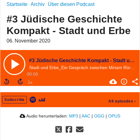
Startseite
Archiv
Über diesen Podcast
#3 Jüdische Geschichte
Kompakt - Stadt und Erbe
06. November 2020
#3 Jüdische Geschichte Kompakt - Stadt und Erbe
Stadt und Erbe_Ein Gespräch zwischen Miriam Rürup und Björn Siegel
00:00
Subscribe
All episodes
›
Audio herunterladen:
MP3
|
AAC
|
OGG
|
OPUS