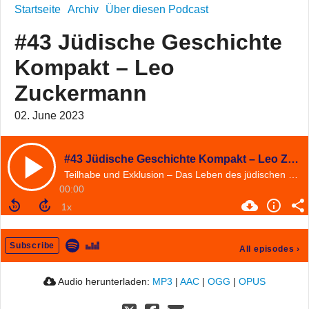
Startseite
Archiv
Über diesen Podcast
#43 Jüdische Geschichte
Kompakt – Leo
Zuckermann
02. June 2023
#43 Jüdische Geschichte Kompakt – Leo Zuckermann
Teilhabe und Exklusion – Das Leben des jüdischen Juristen und Kommunisten Leo Zuckermann
00:00
Subscribe
All episodes
›
Audio herunterladen:
MP3
|
AAC
|
OGG
|
OPUS