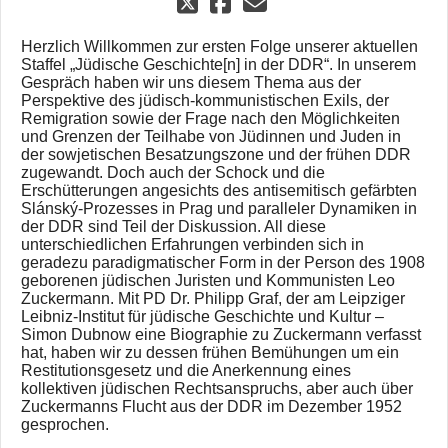
Herzlich Willkommen zur ersten Folge unserer aktuellen
Staffel „Jüdische Geschichte[n] in der DDR“. In unserem
Gespräch haben wir uns diesem Thema aus der
Perspektive des jüdisch-kommunistischen Exils, der
Remigration sowie der Frage nach den Möglichkeiten
und Grenzen der Teilhabe von Jüdinnen und Juden in
der sowjetischen Besatzungszone und der frühen DDR
zugewandt. Doch auch der Schock und die
Erschütterungen angesichts des antisemitisch gefärbten
Slánský-Prozesses in Prag und paralleler Dynamiken in
der DDR sind Teil der Diskussion. All diese
unterschiedlichen Erfahrungen verbinden sich in
geradezu paradigmatischer Form in der Person des 1908
geborenen jüdischen Juristen und Kommunisten Leo
Zuckermann. Mit PD Dr. Philipp Graf, der am Leipziger
Leibniz-Institut für jüdische Geschichte und Kultur –
Simon Dubnow eine Biographie zu Zuckermann verfasst
hat, haben wir zu dessen frühen Bemühungen um ein
Restitutionsgesetz und die Anerkennung eines
kollektiven jüdischen Rechtsanspruchs, aber auch über
Zuckermanns Flucht aus der DDR im Dezember 1952
gesprochen.