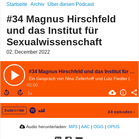
Startseite
Archiv
Über diesen Podcast
#34 Magnus Hirschfeld
und das Institut für
Sexualwissenschaft
02. December 2022
#34 Magnus Hirschfeld und das Institut für Sexualwissenschaft
Ein Gespräch von Nina Zellerhoff und Lutz Fiedler (MMZ) mit Rainer Herrn (Charité, Berlin) und Ralf Dose (Magnus-Hirschfeld-Gesellschaft, Berlin)
00:00
Subscribe
All episodes
›
Audio herunterladen:
MP3
|
AAC
|
OGG
|
OPUS