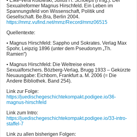
• Elke-Vera Kotowski, Julius H. Schoeps (Hrsg.): Der
Sexualreformer Magnus Hirschfeld. Ein Leben im
Spannungsfeld von Wissenschaft, Politik und
Gesellschaft. Be.Bra, Berlin 2004.
https://mmz.vufind.net/mmz/Record/mmz06515
Quellentexte:
• Magnus Hirschfeld: Sappho und Sokrates. Verlag Max
Spohr, Leipzig 1896 (unter dem Pseudonym „Th.
Ramien“)
• Magnus Hirschfeld: Die Weltreise eines
Sexualforschers. Bözberg-Verlag, Brugg 1933 – Gekürzte
Neuausgabe: Eichborn, Frankfurt a. M. 2006 (= Die
Andere Bibliothek. Band 254).
Link zur Folge:
https://juedischegeschichtekompakt.podigee.io/36-
magnus-hirschfeld
Link zum Intro:
https://juedischegeschichtekompakt.podigee.io/33-intro-
staffel-7
Link zu allen bisherigen Folgen: