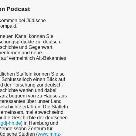
en Podcast
lkommen bei Jüdische
Kompakt.
 neuen Kanal können Sie
schungsprojekte zur deutsch-
schichte und Gegenwart
nenlernen und neue
 auf vermeintlich Alt-Bekanntes
dlichen Staffeln können Sie so
 Schlüsselloch einen Blick auf
ld der Forschung zur deutsch-
schichte werfen und dabei
 ganz bequem von zu Hause aus
teressantes über unser Land
schichte erfahren. Die Staffeln
gemeinsam, mal abwechselnd
für die Geschichte der deutschen
gdj-hh.de
) in Hamburg und
endelssohn Zentrum für
üdische Studien (
www.mmz-