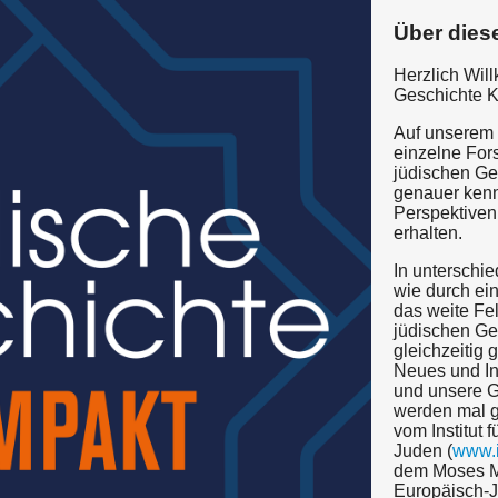
Über dies
Herzlich Wil
Geschichte 
Auf unserem
einzelne For
jüdischen Ge
genauer ken
Perspektiven
erhalten.
In unterschie
wie durch ein
das weite Fe
jüdischen Ge
gleichzeitig
Neues und In
und unsere Ge
werden mal 
vom Institut 
Juden (
www.i
dem Moses M
Europäisch-J