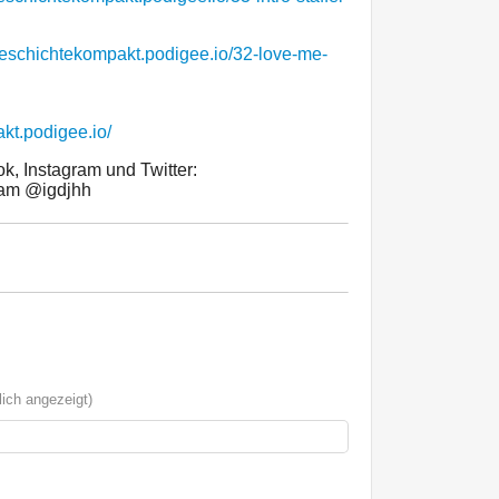
geschichtekompakt.podigee.io/32-love-me-
kt.podigee.io/
k, Instagram und Twitter:
am @igdjhh
ich angezeigt)