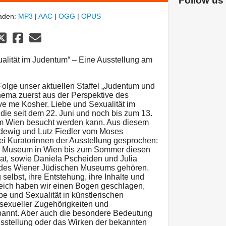
Follow us
laden:
MP3
|
AAC
|
OGG
|
OPUS
alität im Judentum“ – Eine Ausstellung am
olge unser aktuellen Staffel „Judentum und
Thema zuerst aus der Perspektive des
 me Kosher. Liebe und Sexualität im
 die seit dem 22. Juni und noch bis zum 13.
 Wien besucht werden kann. Aus diesem
dewig und Lutz Fiedler vom Moses
i Kuratorinnen der Ausstellung gesprochen:
he Museum in Wien bis zum Sommer diesen
 hat, sowie Daniela Pscheiden und Julia
 des Wiener Jüdischen Museums gehören.
selbst, ihre Entstehung, ihre Inhalte und
eich haben wir einen Bogen geschlagen,
be und Sexualität in künstlerischen
t sexueller Zugehörigkeiten und
pannt. Aber auch die besondere Bedeutung
usstellung oder das Wirken der bekannten