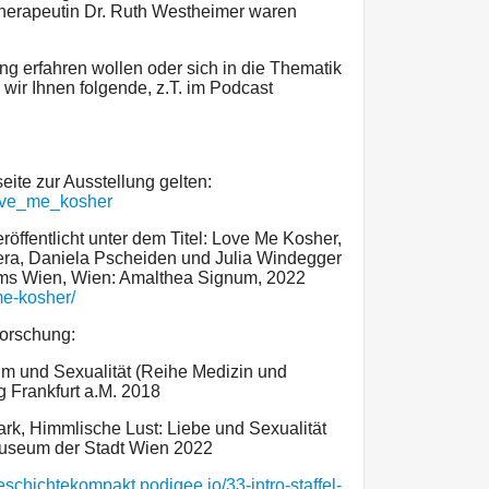
herapeutin Dr. Ruth Westheimer waren
ng erfahren wollen oder sich in die Thematik
wir Ihnen folgende, z.T. im Podcast
seite zur Ausstellung gelten:
love_me_kosher
eröffentlicht unter dem Titel: Love Me Kosher,
ra, Daniela Pscheiden und Julia Windegger
ms Wien, Wien: Amalthea Signum, 2022
me-kosher/
Forschung:
um und Sexualität (Reihe Medizin und
 Frankfurt a.M. 2018
rk, Himmlische Lust: Liebe und Sexualität
useum der Stadt Wien 2022
eschichtekompakt.podigee.io/33-intro-staffel-