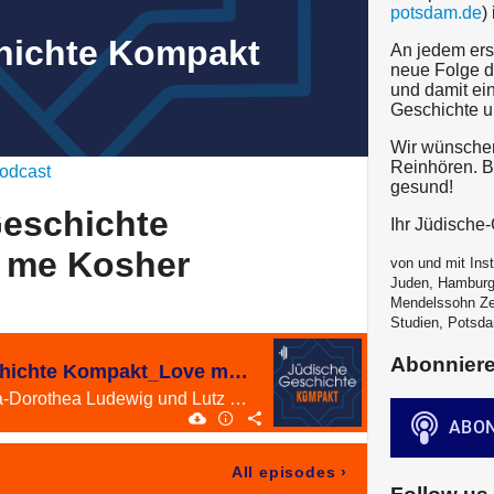
potsdam.de
)
hichte Kompakt
An jedem ers
neue Folge d
und damit ein
Geschichte u
Wir wünschen
Reinhören. Bl
odcast
gesund!
Geschichte
Ihr Jüdisch
 me Kosher
von und mit Inst
Juden, Hamburg
Mendelssohn Ze
Studien, Potsda
Abonnier
#32 Jüdische Geschichte Kompakt_Love me Kosher
Love me Kosher - Anna-Dorothea Ludewig und Lutz Fiedler (MMZ) im Gespräch über eine Ausstellung zu Liebe und Sexualität im Judentum
All episodes
›