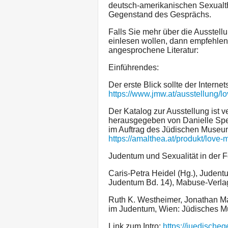
deutsch-amerikanischen Sexualt
Gegenstand des Gesprächs.
Falls Sie mehr über die Ausstellu
einlesen wollen, dann empfehlen 
angesprochene Literatur:
Einführendes:
Der erste Blick sollte der Internet
https://www.jmw.at/ausstellung/
Der Katalog zur Ausstellung ist v
herausgegeben von Danielle Spe
im Auftrag des Jüdischen Museu
https://amalthea.at/produkt/love-
Judentum und Sexualität in der 
Caris-Petra Heidel (Hg.), Judent
Judentum Bd. 14), Mabuse-Verlag
Ruth K. Westheimer, Jonathan Ma
im Judentum, Wien: Jüdisches M
Link zum Intro:
https://juedischeg