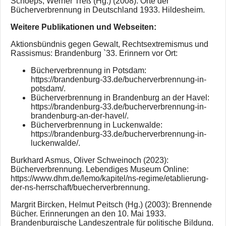
Schoeps, Werner Treß (Hg.) (2008): Orte der
Bücherverbrennung in Deutschland 1933. Hildesheim.
Weitere Publikationen und Webseiten:
Aktionsbündnis gegen Gewalt, Rechtsextremismus und
Rassismus: Brandenburg `33. Erinnern vor Ort:
Bücherverbrennung in Potsdam:
https://brandenburg-33.de/bucherverbrennung-in-
potsdam/.
Bücherverbrennung in Brandenburg an der Havel:
https://brandenburg-33.de/bucherverbrennung-in-
brandenburg-an-der-havel/.
Bücherverbrennung in Luckenwalde:
https://brandenburg-33.de/bucherverbrennung-in-
luckenwalde/.
Burkhard Asmus, Oliver Schweinoch (2023):
Bücherverbrennung. Lebendiges Museum Online:
https://www.dhm.de/lemo/kapitel/ns-regime/etablierung-
der-ns-herrschaft/buecherverbrennung.
Margrit Bircken, Helmut Peitsch (Hg.) (2003): Brennende
Bücher. Erinnerungen an den 10. Mai 1933.
Brandenburgische Landeszentrale für politische Bildung.