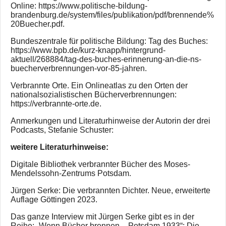
Online: https://www.politische-bildung-
brandenburg.de/system/files/publikation/pdf/brennende%
20Buecher.pdf.
Bundeszentrale für politische Bildung: Tag des Buches:
https://www.bpb.de/kurz-knapp/hintergrund-
aktuell/268884/tag-des-buches-erinnerung-an-die-ns-
buecherverbrennungen-vor-85-jahren.
Verbrannte Orte. Ein Onlineatlas zu den Orten der
nationalsozialistischen Bücherverbrennungen:
https://verbrannte-orte.de.
Anmerkungen und Literaturhinweise der Autorin der drei
Podcasts, Stefanie Schuster:
weitere Literaturhinweise:
Digitale Bibliothek verbrannter Bücher des Moses-
Mendelssohn-Zentrums Potsdam.
Jürgen Serke: Die verbrannten Dichter. Neue, erweiterte
Auflage Göttingen 2023.
Das ganze Interview mit Jürgen Serke gibt es in der
Reihe: „Wenn Bücher brennen – Potsdam 1933“: Die