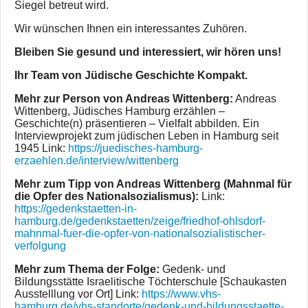
Siegel betreut wird.
Wir wünschen Ihnen ein interessantes Zuhören.
Bleiben Sie gesund und interessiert, wir hören uns!
Ihr Team von Jüdische Geschichte Kompakt.
Mehr zur Person von Andreas Wittenberg:
Andreas
Wittenberg, Jüdisches Hamburg erzählen –
Geschichte(n) präsentieren – Vielfalt abbilden. Ein
Interviewprojekt zum jüdischen Leben in Hamburg seit
1945 Link:
https://juedisches-hamburg-
erzaehlen.de/interview/wittenberg
Mehr zum Tipp von Andreas Wittenberg (Mahnmal für
die Opfer des Nationalsozialismus):
Link:
https://gedenkstaetten-in-
hamburg.de/gedenkstaetten/zeige/friedhof-ohlsdorf-
mahnmal-fuer-die-opfer-von-nationalsozialistischer-
verfolgung
Mehr zum Thema der Folge:
Gedenk- und
Bildungsstätte Israelitische Töchterschule [Schaukasten
Ausstelllung vor Ort] Link:
https://www.vhs-
hamburg.de/vhs-standorte/gedenk-und-bildungsstaette-