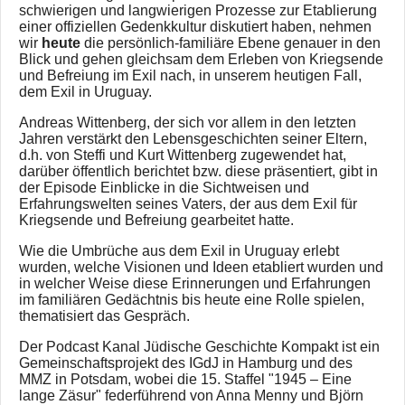
schwierigen und langwierigen Prozesse zur Etablierung
einer offiziellen Gedenkkultur diskutiert haben, nehmen
wir
heute
die persönlich-familiäre Ebene genauer in den
Blick und gehen gleichsam dem Erleben von Kriegsende
und Befreiung im Exil nach, in unserem heutigen Fall,
dem Exil in Uruguay.
Andreas Wittenberg, der sich vor allem in den letzten
Jahren verstärkt den Lebensgeschichten seiner Eltern,
d.h. von Steffi und Kurt Wittenberg zugewendet hat,
darüber öffentlich berichtet bzw. diese präsentiert, gibt in
der Episode Einblicke in die Sichtweisen und
Erfahrungswelten seines Vaters, der aus dem Exil für
Kriegsende und Befreiung gearbeitet hatte.
Wie die Umbrüche aus dem Exil in Uruguay erlebt
wurden, welche Visionen und Ideen etabliert wurden und
in welcher Weise diese Erinnerungen und Erfahrungen
im familiären Gedächtnis bis heute eine Rolle spielen,
thematisiert das Gespräch.
Der Podcast Kanal Jüdische Geschichte Kompakt ist ein
Gemeinschaftsprojekt des IGdJ in Hamburg und des
MMZ in Potsdam, wobei die 15. Staffel "1945 – Eine
lange Zäsur" federführend von Anna Menny und Björn