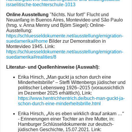
israelitische-toechterschule-1013
Online Ausstellung
"Nichts. Nur fort!" Flucht und
Neuanfang in Buenos Aires, Montevideo und São Paulo
(hrsg. v. Anna Menny und Björn Siegel): Online-
Ausstellung:
https://schluesseldokumente.net/ausstellung/emigration-
suedamerika#home
Bilder zur Demonstration in
Montevideo 1945. Link:
https://schluesseldokumente.net/ausstellung/emigration-
suedamerika#realities/8
Literatur- und Quellenhinweise (Auswahl):
Erika Hirsch, „Man guckt ja schon durch eine
Minderheitsbrille“ – Steffi Wittenbergs jüdischer und
politischer Lebensweg 1926–2015 (voraussichtlich
im Dezember 2025 erhältlich), Link:
https://www.hentrichhentrich.de/buch-man-guckt-ja-
schon-durch-eine-minderheitsbrille.html
Erika Hirsch, „Als es eben wirklich drauf ankam …“
- Erinnerungen einer Tochter an ihre Mutter, in:
Hamburger Schlüsseldokumente zur deutsch-
jüdischen Geschichte, 15.07.2021. Link: