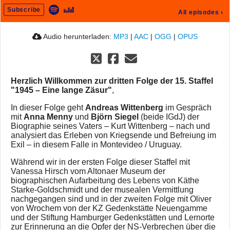
Subscribe
All episodes
›
Audio herunterladen:
MP3
|
AAC
|
OGG
|
OPUS
Herzlich Willkommen zur dritten Folge der 15. Staffel
"1945 – Eine lange Zäsur"
,
In dieser Folge geht
Andreas Wittenberg
im Gespräch
mit
Anna Menny
und
Björn Siegel
(beide IGdJ) der
Biographie seines Vaters – Kurt Wittenberg – nach und
analysiert das Erleben von Kriegsende und Befreiung im
Exil – in diesem Falle in Montevideo / Uruguay.
Während wir in der ersten Folge dieser Staffel mit
Vanessa Hirsch vom Altonaer Museum der
biographischen Aufarbeitung des Lebens von Käthe
Starke-Goldschmidt und der musealen Vermittlung
nachgegangen sind und in der zweiten Folge mit Oliver
von Wrochem von der KZ Gedenkstätte Neuengamme
und der Stiftung Hamburger Gedenkstätten und Lernorte
zur Erinnerung an die Opfer der NS-Verbrechen über die