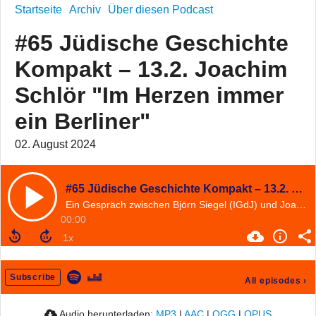
Startseite
Archiv
Über diesen Podcast
#65 Jüdische Geschichte
Kompakt – 13.2. Joachim
Schlör "Im Herzen immer
ein Berliner"
02. August 2024
#65 Jüdische Geschichte Kompakt – 13.2. Joachim Schlör "Im Herzen immer ein Berliner"
Ein Gespräch zwischen Björn Siegel (IGdJ) und Joachim Schlör (University of Southhampton)
00:00
Subscribe
All episodes
›
Audio herunterladen:
MP3
|
AAC
|
OGG
|
OPUS