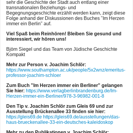
sehr die Geschichte der Stadt auch entlang einer
transnationalen Beziehungs- und
Begegnungsgeschichte erzählt werden kann, zeigt diese
Folge anhand der Diskussionen des Buches "Im Herzen
immer ein Berlin" auf.
Viel Spaß beim Reinhören! Bleiben Sie gesund und
interessiert, wir hören uns!
Björn Siegel und das Team von Jüdische Geschichte
Kompakt
Mehr zur Person v. Joachim Schlör:
https://www.southampton.ac.uk/people/5x2wnz/emeritus-
professor-joachim-schloer
Zum Buch "Im Herzen immer ein Berliner" gelangen
Sie hier:
https://www.verlagberlinbrandenburg.de/Im-
Herzen-immer-ein-Berliner/978-3-96982-001-8
Den Tip v. Joachim Schlör zum Gleis 69 und zur
Ausstellung Brückenallee 33 finden sie hier:
https://gleis69.de
https://gleis69.de/ausstellungen/das-
haus-brueckenallee-33-ein-deutsches-kaleidoskop
Mehr zu den Publikationen v. Joachim Schlör: