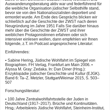
Auswanderungsberatung aktiv war und federführend für
die weibliche Organisation jüdischer Selbsthilfe stand,
bevor sie von den Nationalsozialisten deportiert und
ermordet wurde. Am Ende des Gesprächs blicken wir
schließlich auf die Geschichte der ZWST nach deren
Neugründung im Jahre 1951 Falls Sie darüber hinaus
mehr über die Geschichte der ZWST und ihrer
weiblichen Protagonistinnen erfahren oder sich
intensiver einlesen wollen, dann empfehlen wir Ihnen
folgende, z.T. im Podcast angesprochene Literatur:
Einführendes:
• Sabine Hering, Jüdische Wohlfahrt im Spiegel von
Biographien. FH Verlag, Frankfurt am Main 2006. •
Alyssa M. Gray: Zedaka. In: Dan Diner (Hrsg.):
Enzyklopädie jüdischer Geschichte und Kultur (EJGK).
Band 6: Ta–Z. Metzler, Stuttgart/Weimar 2015, S. 503–
507
Forschungsliteratur:
• 100 Jahre Zentralwohlfahrtsstelle der Juden in
Deutschland (1917–2017). Brüche und Kontinuitäten.
Hrsg.: Arbeitskreis Jüdische Wohlfahrt, Steinheim-Institut,