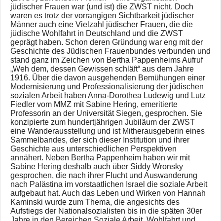
jüdischer Frauen war (und ist) die ZWST nicht. Doch
waren es trotz der vorrangigen Sichtbarkeit jüdischer
Männer auch eine Vielzahl jüdischer Frauen, die die
jüdische Wohlfahrt in Deutschland und die ZWST
geprägt haben. Schon deren Gründung war eng mit der
Geschichte des Jüdischen Frauenbundes verbunden und
stand ganz im Zeichen von Bertha Pappenheims Aufruf
„Weh dem, dessen Gewissen schläft“ aus dem Jahre
1916. Über die davon ausgehenden Bemühungen einer
Modernisierung und Professionalisierung der jüdischen
sozialen Arbeit haben Anna-Dorothea Ludewig und Lutz
Fiedler vom MMZ mit Sabine Hering, emeritierte
Professorin an der Universität Siegen, gesprochen. Sie
konzipierte zum hundertjährigen Jubiläum der ZWST
eine Wanderausstellung und ist Mitherausgeberin eines
Sammelbandes, der sich dieser Institution und ihrer
Geschichte aus unterschiedlichen Perspektiven
annähert. Neben Bertha Pappenheim haben wir mit
Sabine Hering deshalb auch über Siddy Wronsky
gesprochen, die nach ihrer Flucht und Auswanderung
nach Palästina im vorstaatlichen Israel die soziale Arbeit
aufgebaut hat. Auch das Leben und Wirken von Hannah
Kaminski wurde zum Thema, die angesichts des
Aufstiegs der Nationalsozialisten bis in die späten 30er
Jahre in den Bereichen Soziale Arbeit, Wohlfahrt und