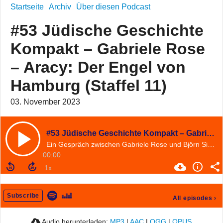
Startseite
Archiv
Über diesen Podcast
#53 Jüdische Geschichte
Kompakt – Gabriele Rose
– Aracy: Der Engel von
Hamburg (Staffel 11)
03. November 2023
#53 Jüdische Geschichte Kompakt – Gabriele Rose – Aracy: Der Engel von Hamburg (Staffel 11)
Ein Gespräch zwischen Gabriele Rose und Björn Siegel
00:00
Subscribe
All episodes
›
Audio herunterladen:
MP3
|
AAC
|
OGG
|
OPUS