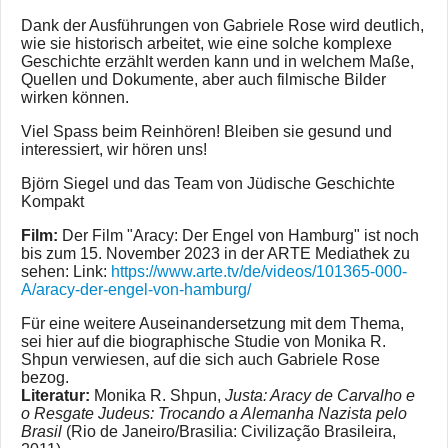
Dank der Ausführungen von Gabriele Rose wird deutlich,
wie sie historisch arbeitet, wie eine solche komplexe
Geschichte erzählt werden kann und in welchem Maße,
Quellen und Dokumente, aber auch filmische Bilder
wirken können.
Viel Spass beim Reinhören! Bleiben sie gesund und
interessiert, wir hören uns!
Björn Siegel und das Team von Jüdische Geschichte
Kompakt
Film:
Der Film "Aracy: Der Engel von Hamburg" ist noch
bis zum 15. November 2023 in der ARTE Mediathek zu
sehen: Link:
https://www.arte.tv/de/videos/101365-000-
A/aracy-der-engel-von-hamburg/
Für eine weitere Auseinandersetzung mit dem Thema,
sei hier auf die biographische Studie von Monika R.
Shpun verwiesen, auf die sich auch Gabriele Rose
bezog.
Literatur:
Monika R. Shpun,
Justa: Aracy de Carvalho e
o Resgate Judeus: Trocando a Alemanha Nazista pelo
Brasil
(Rio de Janeiro/Brasilia: Civilização Brasileira,