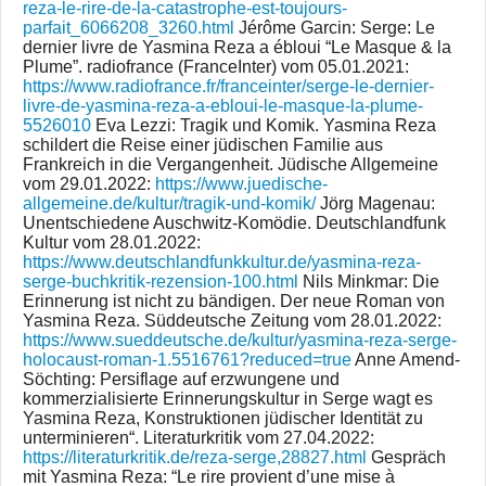
reza-le-rire-de-la-catastrophe-est-toujours-
parfait_6066208_3260.html
Jérôme Garcin: Serge: Le
dernier livre de Yasmina Reza a ébloui “Le Masque & la
Plume”. radiofrance (FranceInter) vom 05.01.2021:
https://www.radiofrance.fr/franceinter/serge-le-dernier-
livre-de-yasmina-reza-a-ebloui-le-masque-la-plume-
5526010
Eva Lezzi: Tragik und Komik. Yasmina Reza
schildert die Reise einer jüdischen Familie aus
Frankreich in die Vergangenheit. Jüdische Allgemeine
vom 29.01.2022:
https://www.juedische-
allgemeine.de/kultur/tragik-und-komik/
Jörg Magenau:
Unentschiedene Auschwitz-Komödie. Deutschlandfunk
Kultur vom 28.01.2022:
https://www.deutschlandfunkkultur.de/yasmina-reza-
serge-buchkritik-rezension-100.html
Nils Minkmar: Die
Erinnerung ist nicht zu bändigen. Der neue Roman von
Yasmina Reza. Süddeutsche Zeitung vom 28.01.2022:
https://www.sueddeutsche.de/kultur/yasmina-reza-serge-
holocaust-roman-1.5516761?reduced=true
Anne Amend-
Söchting: Persiflage auf erzwungene und
kommerzialisierte Erinnerungskultur in Serge wagt es
Yasmina Reza, Konstruktionen jüdischer Identität zu
unterminieren“. Literaturkritik vom 27.04.2022:
https://literaturkritik.de/reza-serge,28827.html
Gespräch
mit Yasmina Reza: “Le rire provient d’une mise à