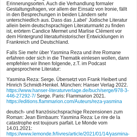
Erinnerungsorten. Auch die Verhandlung formaler
Gestaltungsfragen, vor allem der Einsatz von Ironie, fällt
in den Besprechungen in beiden Ländern sehr
unterschiedlich aus. Dass das ‚Label‘ Jüdische Literatur
allein beim deutschsprachigen Literaturmarkt zu finden
ist, erörtern Candice Mermet und Marlise Clément vor
dem Hintergrund literaturhistorischer Entwicklungen in
Frankreich und Deutschland.
Falls Sie mehr über Yasmina Reza und ihre Romane
erfahren oder sich in die Thematik einlesen wollen, dann
empfehlen wir Ihnen folgende, z.T. im Podcast
angesprochene Literatur:
Yasmina Reza: Serge. Übersetzt von Frank Heibert und
Hinrich Schmidt-Henkel. München: Hanser Verlag 2022.
https://www.hanser-literaturverlage.de/buch/serge/978-3-
446-27292-7/
Serge. Paris: Flammarion 2021.
https://editions.flammarion.com/Auteurs/reza-yasmina
deutsch- und französischsprachige Rezensionen zum
Roman: Jean Birnbaum: Yasmina Reza: Le rire de la
catastrophe est toujours parfait. Le Monde vom
14.01.2021:
https://www.lemonde.fr/livres/article/2021/01/14/yasmina-