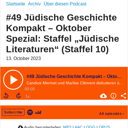
Startseite
Archiv
Über diesen Podcast
#49 Jüdische Geschichte
Kompakt – Oktober
Spezial: Staffel „Jüdische
Literaturen“ (Staffel 10)
13. October 2023
#49 Jüdische Geschichte Kompakt – Oktober Spezial: Staffel „Jüdische Literaturen“ (Staffel 10)
Candice Mermet und Marlise Clément diskutieren über den Roman "Serge" von Yasmina Reza
00:00
Subscribe
All episodes
›
Audio herunterladen:
MP3
|
AAC
|
OGG
|
OPUS