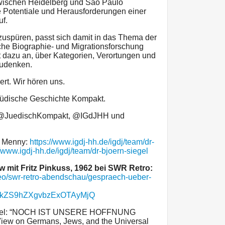
wischen Heidelberg und São Paulo
 Potentiale und Herausforderungen einer
uf.
zuspüren, passt sich damit in das Thema der
che Biographie- und Migrationsforschung
gt dazu an, über Kategorien, Verortungen und
zudenken.
ert. Wir hören uns.
Jüdische Geschichte Kompakt.
er @JuedischKompakt, @IGdJHH und
a Menny:
https://www.igdj-hh.de/igdj/team/dr-
//www.igdj-hh.de/igdj/team/dr-bjoern-siegel
 mit Fritz Pinkuss, 1962 bei SWR Retro:
eo/swr-retro-abendschau/gespraech-ueber-
i5kZS9hZXgvbzExOTAyMjQ
 Siegel: “NOCH IST UNSERE HOFFNUNG
View on Germans, Jews, and the Universal