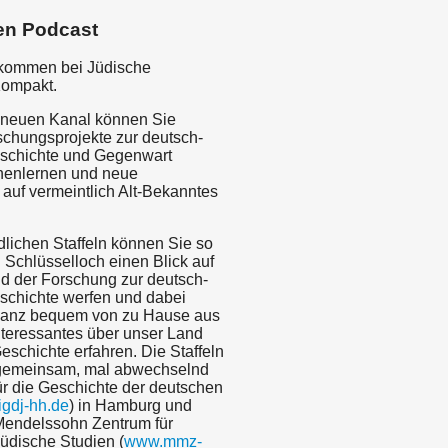
en Podcast
lkommen bei Jüdische
Kompakt.
 neuen Kanal können Sie
schungsprojekte zur deutsch-
schichte und Gegenwart
nenlernen und neue
 auf vermeintlich Alt-Bekanntes
dlichen Staffeln können Sie so
 Schlüsselloch einen Blick auf
ld der Forschung zur deutsch-
schichte werfen und dabei
 ganz bequem von zu Hause aus
teressantes über unser Land
schichte erfahren. Die Staffeln
gemeinsam, mal abwechselnd
für die Geschichte der deutschen
gdj-hh.de
) in Hamburg und
endelssohn Zentrum für
üdische Studien (
www.mmz-