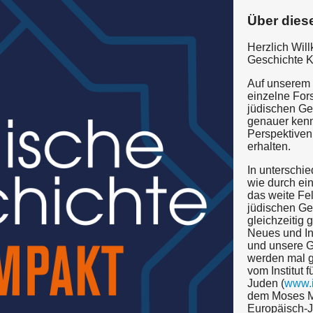
Über dies
Herzlich Wil
Geschichte 
Auf unserem
einzelne For
jüdischen Ge
genauer ken
Perspektiven
erhalten.
In unterschie
wie durch ein
das weite Fe
jüdischen Ge
gleichzeitig
Neues und In
und unsere Ge
werden mal 
vom Institut 
Juden (
www.i
dem Moses M
Europäisch-J