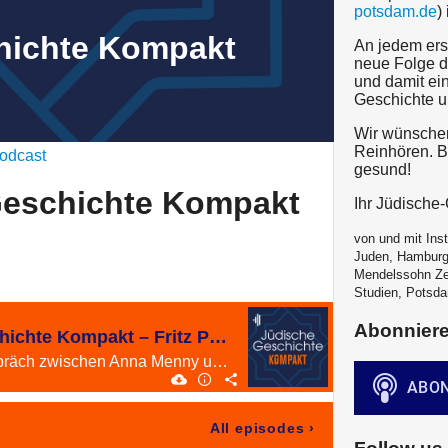
potsdam.de
)
hichte Kompakt
An jedem ers
neue Folge d
und damit ein
Geschichte u
Wir wünschen
Reinhören. Bl
odcast
gesund!
Geschichte Kompakt
Ihr Jüdisch
von und mit Inst
Juden, Hamburg
Mendelssohn Ze
Studien, Potsda
Abonnier
#41 Jüdische Geschichte Kompakt – Fritz Pinkuss
Fritz Pinkuss–Ein Gespräch zwischen Anna Menny und Björn Siegel
All episodes
›