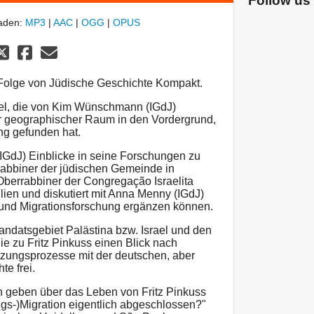
Follow us
laden:
MP3
|
AAC
|
OGG
|
OPUS
Folge von Jüdische Geschichte Kompakt.
ffel, die von Kim Wünschmann (IGdJ)
erer geographischer Raum in den Vordergrund,
ng gefunden hat.
 (IGdJ) Einblicke in seine Forschungen zu
abbiner der jüdischen Gemeinde in
Oberrabbiner der Congregação Israelita
lien und diskutiert mit Anna Menny (IGdJ)
 und Migrationsforschung ergänzen können.
ndatsgebiet Palästina bzw. Israel und den
ie zu Fritz Pinkuss einen Blick nach
tzungsprozesse mit der deutschen, aber
te frei.
n geben über das Leben von Fritz Pinkuss
ngs-)Migration eigentlich abgeschlossen?"