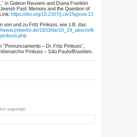
," in Gideon Reuveni and Diana Franklin
-Jewish Past: Memory and the Question of
 Link:
https://doi.org/10.2307/j.ctv15pjxvw.13
en von und zu Fritz Pinkuss, wie z.B. das
://www.jmberlin.de/1933/de/10_29_abschrift-
z-pinkuss.php
 "Pronunciamento – Dr. Fritz Pinkuss",
lienarchiv Pinkuss – São Paulo/Brasilien.
ich angezeigt)