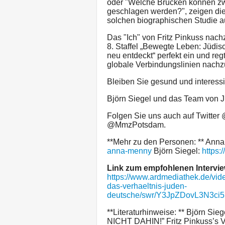
oder "Welche Brücken können z
geschlagen werden?", zeigen die
solchen biographischen Studie a
Das "Ich" von Fritz Pinkuss nach
8. Staffel „Bewegte Leben: Jüdis
neu entdeckt“ perfekt ein und re
globale Verbindungslinien nach
Bleiben Sie gesund und interessi
Björn Siegel und das Team von 
Folgen Sie uns auch auf Twitt
@MmzPotsdam.
**Mehr zu den Personen: ** Ann
anna-menny
Björn Siegel:
https:
Link zum empfohlenen Interview
https://www.ardmediathek.de/vid
das-verhaeltnis-juden-
deutsche/swr/Y3JpZDovL3N3c
**Literaturhinweise: ** Björn
NICHT DAHIN!” Fritz Pinkuss’s 