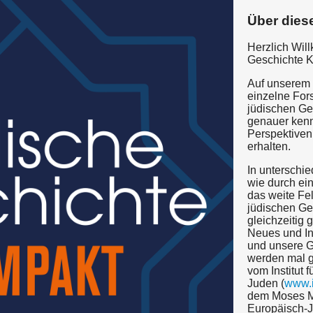
Über dies
Herzlich Wil
Geschichte 
Auf unserem
einzelne For
jüdischen Ge
genauer ken
Perspektiven
erhalten.
In unterschie
wie durch ein
das weite Fe
jüdischen Ge
gleichzeitig
Neues und In
und unsere Ge
werden mal 
vom Institut 
Juden (
www.i
dem Moses M
Europäisch-J