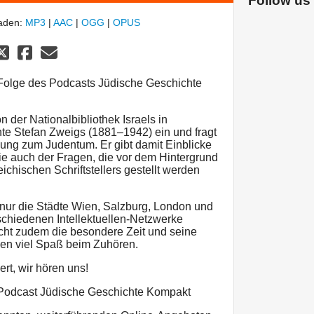
Follow us
laden:
MP3
|
AAC
|
OGG
|
OPUS
Folge des Podcasts Jüdische Geschichte
on der Nationalbibliothek Israels in
te Stefan Zweigs (1881–1942) ein und fragt
ng zum Judentum. Er gibt damit Einblicke
 wie auch der Fragen, die vor dem Hintergrund
chischen Schriftstellers gestellt werden
 nur die Städte Wien, Salzburg, London und
schiedenen Intellektuellen-Netzwerke
icht zudem die besondere Zeit und seine
en viel Spaß beim Zuhören.
rt, wir hören uns!
Podcast Jüdische Geschichte Kompakt