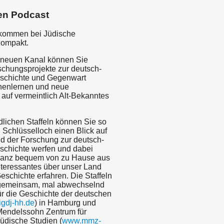
en Podcast
lkommen bei Jüdische
Kompakt.
 neuen Kanal können Sie
schungsprojekte zur deutsch-
schichte und Gegenwart
nenlernen und neue
 auf vermeintlich Alt-Bekanntes
dlichen Staffeln können Sie so
 Schlüsselloch einen Blick auf
ld der Forschung zur deutsch-
schichte werfen und dabei
 ganz bequem von zu Hause aus
teressantes über unser Land
schichte erfahren. Die Staffeln
gemeinsam, mal abwechselnd
für die Geschichte der deutschen
gdj-hh.de
) in Hamburg und
endelssohn Zentrum für
üdische Studien (
www.mmz-