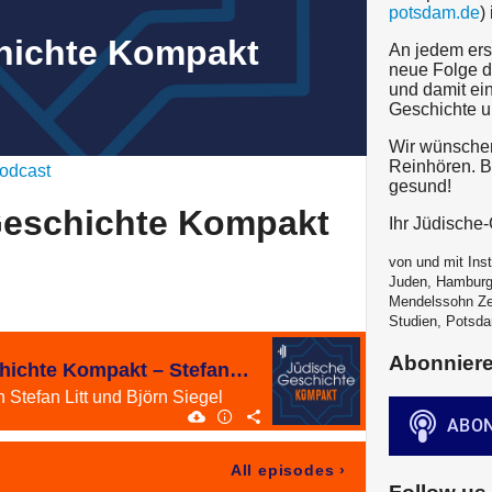
potsdam.de
)
hichte Kompakt
An jedem ers
neue Folge d
und damit ein
Geschichte u
Wir wünschen
Reinhören. Bl
odcast
gesund!
Geschichte Kompakt
Ihr Jüdisch
von und mit Inst
Juden, Hamburg
Mendelssohn Ze
Studien, Potsda
Abonnier
#38 Jüdische Geschichte Kompakt – Stefan Zweig
Stefan Litt und Björn Siegel
All episodes
›