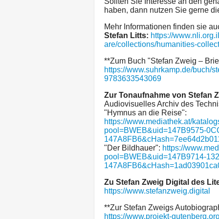
Sollten Sie Interesse an den ge
haben, dann nutzen Sie gerne di
Mehr Informationen finden sie au
Stefan Litts:
https://www.nli.org.
are/collections/humanities-collecti
**Zum Buch "Stefan Zweig – Brie
https://www.suhrkamp.de/buch/st
9783633543069
Zur Tonaufnahme von Stefan Z
Audiovisuelles Archiv des Techn
"Hymnus an die Reise":
https://www.mediathek.at/katalog
pool=BWEB&uid=147B9575-0CC
147A8FB6&cHash=7ee64d2b011
"Der Bildhauer":
https://www.med
pool=BWEB&uid=147B9714-132
147A8FB6&cHash=1ad03901ca0
Zu Stefan Zweig Digital des Lit
https://www.stefanzweig.digital
**Zur Stefan Zweigs Autobiograph
https://www.projekt-gutenberg.or