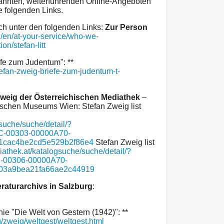
nannten, weiterführenden Online-Angeboten
e folgenden Links.
ch unter den folgenden Links:
Zur Person
il/en/at-your-service/who-we-
on/stefan-litt
fe zum Judentum": **
efan-zweig-briefe-zum-judentum-t-
weig der Österreichischen Mediathek
–
ischen Museums Wien: Stefan Zweig list
suche/suche/detail/?
-00303-00000A70-
cac4be2cd5e529b2f86e4
Stefan Zweig list
iathek.at/katalogsuche/suche/detail/?
-00306-00000A70-
3a9bea21fa66ae2c44919
eraturarchivs in Salzburg
:
ie "Die Welt von Gestern (1942)": **
g/zweig/weltgest/weltgest.html