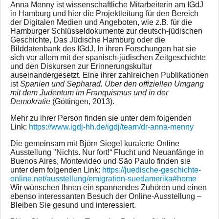
Anna Menny ist wissenschaftliche Mitarbeiterin am IGdJ
in Hamburg und hier die Projektleitung für den Bereich
der Digitalen Medien und Angeboten, wie z.B. für die
Hamburger Schlüsseldokumente zur deutsch-jüdischen
Geschichte, Das Jüdische Hamburg oder die
Bilddatenbank des IGdJ. In ihren Forschungen hat sie
sich vor allem mit der spanisch-jüdischen Zeitgeschichte
und den Diskursen zur Erinnerungskultur
auseinandergesetzt. Eine ihrer zahlreichen Publikationen
ist
Spanien und Sepharad. Über den offiziellen Umgang
mit dem Judentum im Franquismus und in der
Demokratie
(Göttingen, 2013).
Mehr zu ihrer Person finden sie unter dem folgenden
Link:
https://www.igdj-hh.de/igdj/team/dr-anna-menny
Die gemeinsam mit Björn Siegel kuraierte Online
Ausstellung "Nichts. Nur fort!“ Flucht und Neuanfänge in
Buenos Aires, Montevideo und São Paulo finden sie
unter dem folgenden Link:
https://juedische-geschichte-
online.net/ausstellung/emigration-suedamerika#home
Wir wünschen Ihnen ein spannendes Zuhören und einen
ebenso interessanten Besuch der Online-Ausstellung –
Bleiben Sie gesund und interessiert.