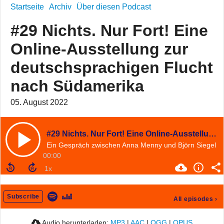
Startseite
Archiv
Über diesen Podcast
#29 Nichts. Nur Fort! Eine
Online-Ausstellung zur
deutschsprachigen Flucht
nach Südamerika
05. August 2022
#29 Nichts. Nur Fort! Eine Online-Ausstellung zur deutschsprachigen Flucht nach Südamerika
Ein Gespräch zwischen Anna Menny und Björn Siegel
00:00
Subscribe
All episodes
›
Audio herunterladen:
MP3
|
AAC
|
OGG
|
OPUS