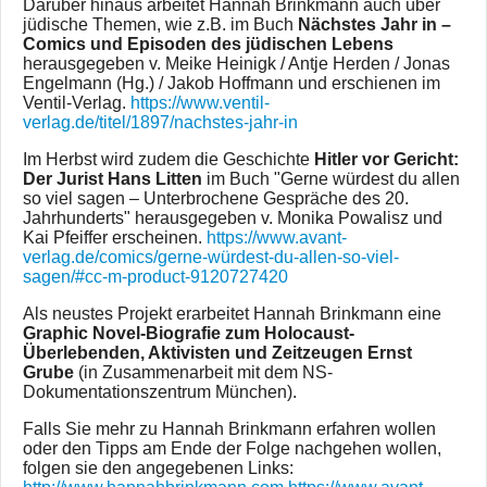
Darüber hinaus arbeitet Hannah Brinkmann auch über
jüdische Themen, wie z.B. im Buch
Nächstes Jahr in –
Comics und Episoden des jüdischen Lebens
herausgegeben v. Meike Heinigk / Antje Herden / Jonas
Engelmann (Hg.) / Jakob Hoffmann und erschienen im
Ventil-Verlag.
https://www.ventil-
verlag.de/titel/1897/nachstes-jahr-in
Im Herbst wird zudem die Geschichte
Hitler vor Gericht:
Der Jurist Hans Litten
im Buch "Gerne würdest du allen
so viel sagen – Unterbrochene Gespräche des 20.
Jahrhunderts" herausgegeben v. Monika Powalisz und
Kai Pfeiffer erscheinen.
https://www.avant-
verlag.de/comics/gerne-würdest-du-allen-so-viel-
sagen/#cc-m-product-9120727420
Als neustes Projekt erarbeitet Hannah Brinkmann eine
Graphic Novel-Biografie zum Holocaust-
Überlebenden, Aktivisten und Zeitzeugen Ernst
Grube
(in Zusammenarbeit mit dem NS-
Dokumentationszentrum München).
Falls Sie mehr zu Hannah Brinkmann erfahren wollen
oder den Tipps am Ende der Folge nachgehen wollen,
folgen sie den angegebenen Links: