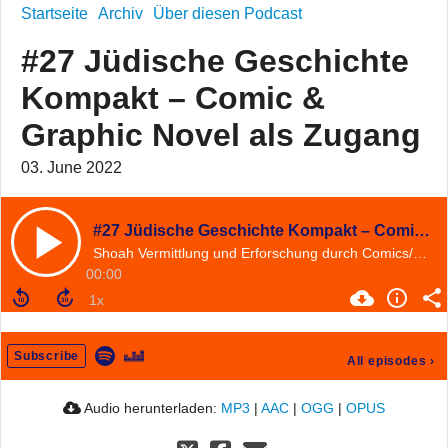
Startseite
Archiv
Über diesen Podcast
#27 Jüdische Geschichte
Kompakt – Comic &
Graphic Novel als Zugang
03. June 2022
#27 Jüdische Geschichte Kompakt – Comic & Graphic Novel als Zugang
Shoah Vermittlung und Erforschung durch Comics/Graphic Novels_Ein Gespräch zwischen Kim Wünschmann und Hannah Brinkmann
00:00
Subscribe
All episodes
›
Audio herunterladen:
MP3
|
AAC
|
OGG
|
OPUS