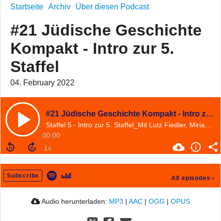
Startseite
Archiv
Über diesen Podcast
#21 Jüdische Geschichte
Kompakt - Intro zur 5.
Staffel
04. February 2022
#21 Jüdische Geschichte Kompakt - Intro zur 5. Staffel
Staffel 5 - Intro zur 5. Staffel_Mit Lutz Fiedler, Miriam Rürup und Björn Siegel
00:00
Subscribe
All episodes
›
Audio herunterladen:
MP3
|
AAC
|
OGG
|
OPUS