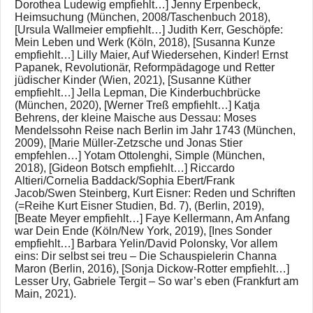
Dorothea Ludewig empfiehlt…] Jenny Erpenbeck,
Heimsuchung (München, 2008/Taschenbuch 2018),
[Ursula Wallmeier empfiehlt…] Judith Kerr, Geschöpfe:
Mein Leben und Werk (Köln, 2018), [Susanna Kunze
empfiehlt…] Lilly Maier, Auf Wiedersehen, Kinder! Ernst
Papanek, Revolutionär, Reformpädagoge und Retter
jüdischer Kinder (Wien, 2021), [Susanne Küther
empfiehlt…] Jella Lepman, Die Kinderbuchbrücke
(München, 2020), [Werner Treß empfiehlt…] Katja
Behrens, der kleine Maische aus Dessau: Moses
Mendelssohn Reise nach Berlin im Jahr 1743 (München,
2009), [Marie Müller-Zetzsche und Jonas Stier
empfehlen…] Yotam Ottolenghi, Simple (München,
2018), [Gideon Botsch empfiehlt…] Riccardo
Altieri/Cornelia Baddack/Sophia Ebert/Frank
Jacob/Swen Steinberg, Kurt Eisner: Reden und Schriften
(=Reihe Kurt Eisner Studien, Bd. 7), (Berlin, 2019),
[Beate Meyer empfiehlt…] Faye Kellermann, Am Anfang
war Dein Ende (Köln/New York, 2019), [Ines Sonder
empfiehlt…] Barbara Yelin/David Polonsky, Vor allem
eins: Dir selbst sei treu – Die Schauspielerin Channa
Maron (Berlin, 2016), [Sonja Dickow-Rotter empfiehlt…]
Lesser Ury, Gabriele Tergit – So war’s eben (Frankfurt am
Main, 2021).