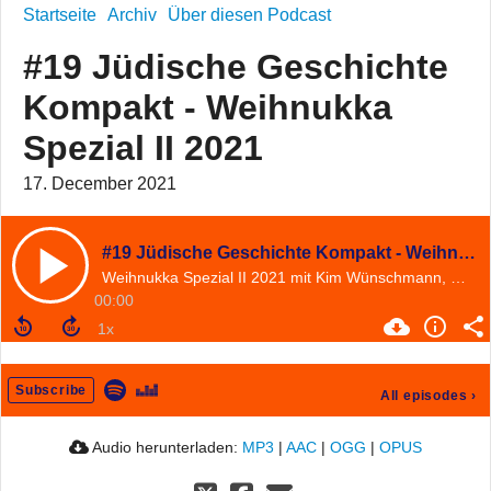
Startseite
Archiv
Über diesen Podcast
#19 Jüdische Geschichte
Kompakt - Weihnukka
Spezial II 2021
17. December 2021
#19 Jüdische Geschichte Kompakt - Weihnukka Spezial II 2021
Weihnukka Spezial II 2021 mit Kim Wünschmann, Miriam Rürup und den Mitarbeiter:innen des IGdJ und MMZ
00:00
Subscribe
All episodes
›
Audio herunterladen:
MP3
|
AAC
|
OGG
|
OPUS