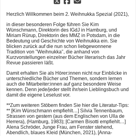
Herzlich Willkommen beim 2. Weihnukka Spezial (2021),
in dieser besonderen Folge führen Sie Kim
Wünschmann, Direktorin des IGdJ in Hamburg, und
Miriam Rürup, Direktorin des MMZ in Potsdam, in die
Bedeutung und Geschichte von Weihnukka ein. Sie
blicken zurück auf die nun schon liebgewonnene
Tradition von "Weihnukka", die anhand von
Kurzvorstellungen einzelner Bücher literarisch das Jahr
Revue passieren läßt.
Damit erhalten Sie als Hörer:innen nicht nur Einblicke in
unterschiedliche Bücher und Themen, sondern lernen
auch die Mitarbeiter:innen auf ganz besondere Weise
kennen. Denn jede/jeder stellt ihr/sein Lieblingsbuch und
damit die eigene Leselust vor.
**Zum weiteren Stöbern finden Sie hier die Literatur-Tips:
** [Kim Wünschmann empfiehlt…] Silvia Tennenbaum,
Strassen von gestern (aus dem Englischen von Ulla de
Herrera), (Hamburg, 1983); [Carmen Bisotti empfiehlt…]
Alena Schröder, Junge Frau, am Fenster stehend,
Abendlich, blaues Kleid (München, 2021), [Anna-