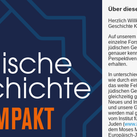
Über dies
Herzlich Wil
Geschichte 
Auf unserem
einzelne For
jüdischen Ge
genauer ken
Perspektiven
erhalten.
In unterschie
wie durch ein
das weite Fe
jüdischen Ge
gleichzeitig
Neues und In
und unsere Ge
werden mal 
vom Institut 
Juden (
www.i
dem Moses M
Europäisch-J