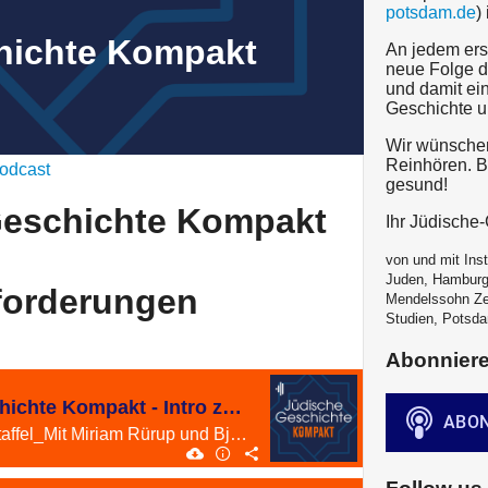
potsdam.de
)
hichte Kompakt
An jedem ers
neue Folge d
und damit ein
Geschichte u
Wir wünschen
Reinhören. Bl
odcast
gesund!
Geschichte Kompakt
Ihr Jüdisch
von und mit Inst
Juden, Hamburg
forderungen
Mendelssohn Ze
Studien, Potsda
Abonnier
#15 Jüdische Geschichte Kompakt - Intro zur 4. Staffel_Herausforderungen
Staffel 4 - Intro zur 4. Staffel_Mit Miriam Rürup und Björn Siegel