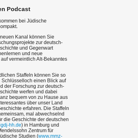
en Podcast
lkommen bei Jüdische
Kompakt.
 neuen Kanal können Sie
schungsprojekte zur deutsch-
schichte und Gegenwart
nenlernen und neue
 auf vermeintlich Alt-Bekanntes
dlichen Staffeln können Sie so
 Schlüsselloch einen Blick auf
ld der Forschung zur deutsch-
schichte werfen und dabei
 ganz bequem von zu Hause aus
teressantes über unser Land
schichte erfahren. Die Staffeln
gemeinsam, mal abwechselnd
für die Geschichte der deutschen
gdj-hh.de
) in Hamburg und
endelssohn Zentrum für
üdische Studien (
www.mmz-