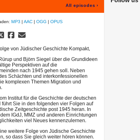
Follow us
All episodes
›
laden:
MP3
|
AAC
|
OGG
|
OPUS
olge von Jüdischer Geschichte Kompakt,
 Rürup und Björn Siegel über die Grundideen
fältige Perspektiven auf die
meinden nach 1945 gehen soll. Neben
 des Schächten und interkonfessionellen
ie komplexen Themen Migration und
.
om Institut für die Geschichte der deutschen
führt Sie in den folgenden vier Folgen auf
dische Zeitgeschichte post 1945 heran. In
 dem IGdJ, MMZ und anderen Einrichtungen
glichkeiten viel Neues kennenzulernen.
 eine weitere Folge von Jüdische Geschichte
, so dass Sie gleich weiter hören können.